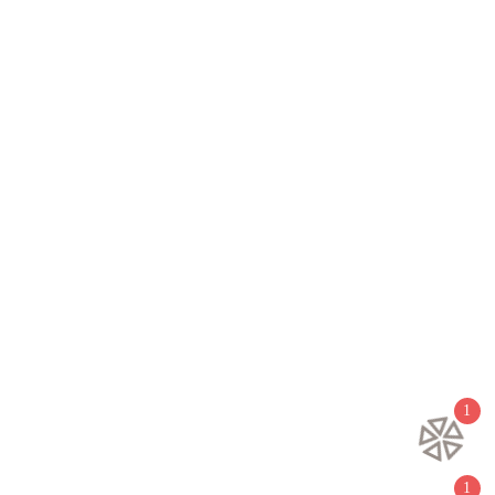
Заказать звонок
Заказать звонок
1
Воспользовавшись данной формой вы даёте согласие на обработку
персональных данных
1