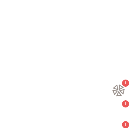
Заказать звонок
Заказать звонок
1
Воспользовавшись данной формой вы даёте согласие на обработку
персональных данных
1
1