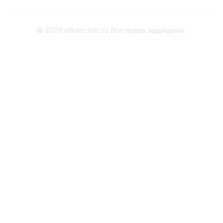
Заказать звонок
© 2026 elliumclinic.ru Все права защищены.
Заказать звонок
Воспользовавшись данной формой вы даёте согл
обработку персональных данных