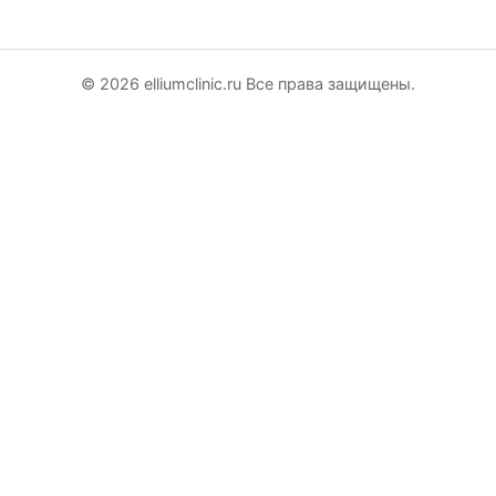
казать звонок
© 2026 elliumclinic.ru Все права защищены.
Заказать звонок
пользовавшись данной формой вы даёте согласие на
аботку персональных данных