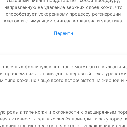
Лазерный пилинг представляет собой процедуру,
направленную на удаление верхних слоёв кожи, что
способствует ускоренному процессу регенерации
клеток и стимуляции синтеза коллагена и эластина.
Перейти
волосяных фолликулов, которые могут быть вызваны и
ая проблема часто приводит к неровной текстуре кож
м типе кожи, но чаще всего встречаются на жирной и
ую роль в типе кожи и склонности к расширенным пор
ая активность сальных желёз приводит к закупорке п
х очищающих средств, недостаток увлажнения и очищ