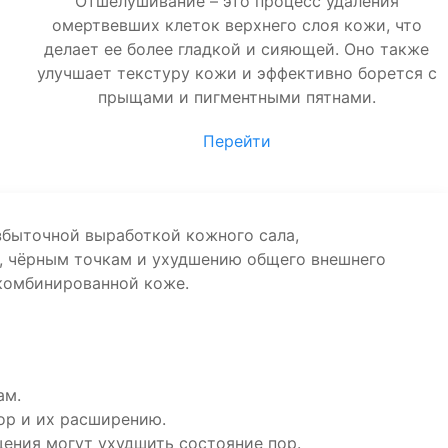
Отшелушивание – это процесс удаления
омертвевших клеток верхнего слоя кожи, что
делает ее более гладкой и сияющей. Оно также
улучшает текстуру кожи и эффективно борется с
прыщами и пигментными пятнами.
Перейти
збыточной выработкой кожного сала,
и, чёрным точкам и ухудшению общего внешнего
 комбинированной коже.
ам.
ор и их расширению.
ения могут ухудшить состояние пор.