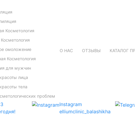
иляция
пиляция
ая Косметология
 Косметология
ое омоложение
О НАС
ОТЗЫВЫ
КАТАЛОГ П
ая Косметология
ия для мужчин
 красоты лица
 красоты тела
сметологических проблем
03
Instagram
годня!
elliumclinic_balashikha